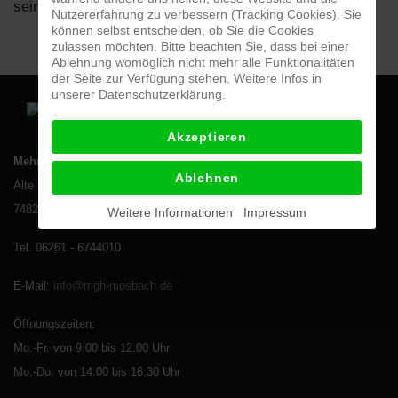
seinen Namen nicht zu nennen
Nutzererfahrung zu verbessern (Tracking Cookies). Sie
können selbst entscheiden, ob Sie die Cookies
zulassen möchten. Bitte beachten Sie, dass bei einer
Ablehnung womöglich nicht mehr alle Funktionalitäten
der Seite zur Verfügung stehen. Weitere Infos in
unserer Datenschutzerklärung.
Akzeptieren
Mehrgenerationenhaus Mosbach e.V.
Ablehnen
Alte Bergsteige 4 (Eingang Carl-Theodor-Str.)
74821 Mosbach
Weitere Informationen
Impressum
Tel. 06261 - 6744010
E-Mail
:
info@mgh-mosbach.de
Öffnungszeiten:
Mo.-Fr. von 9:00 bis 12:00 Uhr
Mo.-Do. von 14:00 bis 16:30 Uhr