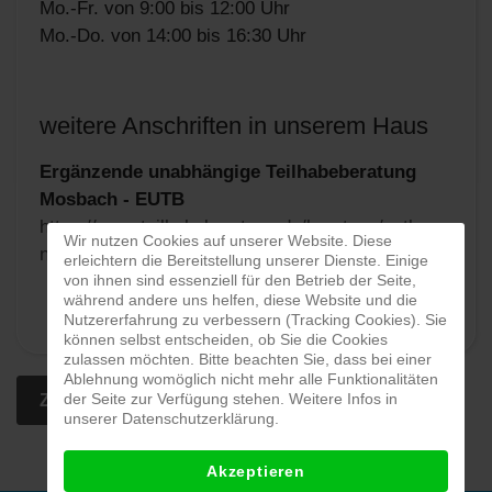
Mo.-Fr. von 9:00 bis 12:00 Uhr
Mo.-Do. von 14:00 bis 16:30 Uhr
weitere Anschriften in unserem Haus
Ergänzende unabhängige Teilhabeberatung
Mosbach - EUTB
https://www.teilhabeberatung.de/beratung/eutb-
Wir nutzen Cookies auf unserer Website. Diese
neckar-odenenwald-kreis
erleichtern die Bereitstellung unserer Dienste. Einige
von ihnen sind essenziell für den Betrieb der Seite,
während andere uns helfen, diese Website und die
Nutzererfahrung zu verbessern (Tracking Cookies). Sie
können selbst entscheiden, ob Sie die Cookies
zulassen möchten. Bitte beachten Sie, dass bei einer
Ablehnung womöglich nicht mehr alle Funktionalitäten
der Seite zur Verfügung stehen. Weitere Infos in
Zur Karte und Wegbeschreibung
unserer Datenschutzerklärung.
Akzeptieren