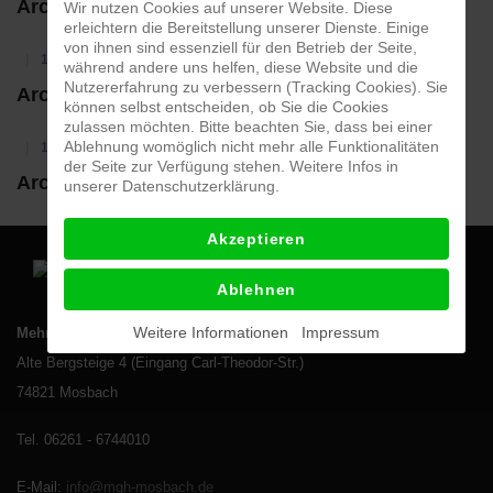
Archiv 2020
Wir nutzen Cookies auf unserer Website. Diese
erleichtern die Bereitstellung unserer Dienste. Einige
von ihnen sind essenziell für den Betrieb der Seite,
17. Februar 2022
während andere uns helfen, diese Website und die
Nutzererfahrung zu verbessern (Tracking Cookies). Sie
Archiv 2019
können selbst entscheiden, ob Sie die Cookies
zulassen möchten. Bitte beachten Sie, dass bei einer
Ablehnung womöglich nicht mehr alle Funktionalitäten
17. Februar 2022
der Seite zur Verfügung stehen. Weitere Infos in
Archiv 2018
unserer Datenschutzerklärung.
Akzeptieren
Ablehnen
Weitere Informationen
Impressum
Mehrgenerationenhaus Mosbach e.V.
Alte Bergsteige 4 (Eingang Carl-Theodor-Str.)
74821 Mosbach
Tel. 06261 - 6744010
E-Mail
:
info@mgh-mosbach.de