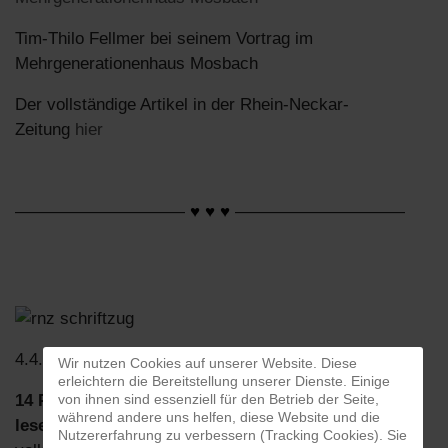
Tim-Thilo Fellmer bei seinem Vortrag im
Mehrgenerationenhaus Mosbach
Der vollständige Artikel in der Rhein-Neckar-
Zeitung
hier
——————————
♥ ♥ ♥
——————————
4.4.2018
Wir nutzen Cookies auf unserer Website. Diese
erleichtern die Bereitstellung unserer Dienste. Einige
von ihnen sind essenziell für den Betrieb der Seite,
14 Prozent der Erwerbstätigen können nicht richtig
während andere uns helfen, diese Website und die
lesen und schreiben...
Nutzererfahrung zu verbessern (Tracking Cookies). Sie