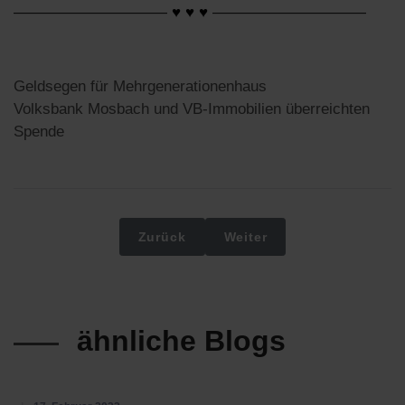
——————————
♥ ♥ ♥
——————————
Geldsegen für Mehrgenerationenhaus
Volksbank Mosbach und VB-Immobilien überreichten
Spende
Vorheriger Beitrag: Archiv 2020
Nächster Beitrag: Archiv 
Zurück
Weiter
ähnliche Blogs