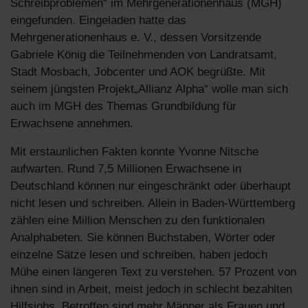
Schreibproblemen“ im Mehrgenerationenhaus (MGH)
eingefunden. Eingeladen hatte das
Mehrgenerationenhaus e. V., dessen Vorsitzende
Gabriele König die Teilnehmenden von Landratsamt,
Stadt Mosbach, Jobcenter und AOK begrüßte. Mit
seinem jüngsten Projekt„Allianz Alpha“ wolle man sich
auch im MGH des Themas Grundbildung für
Erwachsene annehmen.
Mit erstaunlichen Fakten konnte Yvonne Nitsche
aufwarten. Rund 7,5 Millionen Erwachsene in
Deutschland können nur eingeschränkt oder überhaupt
nicht lesen und schreiben. Allein in Baden-Württemberg
zählen eine Million Menschen zu den funktionalen
Analphabeten. Sie können Buchstaben, Wörter oder
einzelne Sätze lesen und schreiben, haben jedoch
Mühe einen längeren Text zu verstehen. 57 Prozent von
ihnen sind in Arbeit, meist jedoch in schlecht bezahlten
Hilfsjobs. Betroffen sind mehr Männer als Frauen und