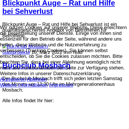
Blickpunkt Auge – Rat und Hilfe
bei Sehverlust
Blickpunkt Auge – Rat und Hilfe bei Sehverlust ist ein
Wir nutzen Cookies auf unserer Website. Diese erleichtern
qualitätsgesichertes Angebot von Betroffenen für
die Bereitstellung unserer Dienste. Einige von ihnen sind
Betroffene.
essenziell für den Betrieb der Seite, während andere uns
helfen, diese Website und die Nutzererfahrung zu
verbessern (Tracking Cookies). Sie können selbst
Gastprojekte
10. März 2022
min read
entscheiden, ob Sie die Cookies zulassen möchten. Bitte
beachten Sie, dass bei einer Ablehnung womöglich nicht
Buchclub Mosbach
mehr alle Funktionalitäten der Seite zur Verfügung stehen.
Weitere Infos in unserer Datenschutzerklärung.
Der Buchclub Mosbach trifft sich jeden letzten Samstag
Akzeptieren
Ablehnen
des Monats um 13:30 Uhr im Mehrgenerationenhaus
Weitere Informationen
Impressum
Mosbach.
Alle Infos findet Ihr hier: