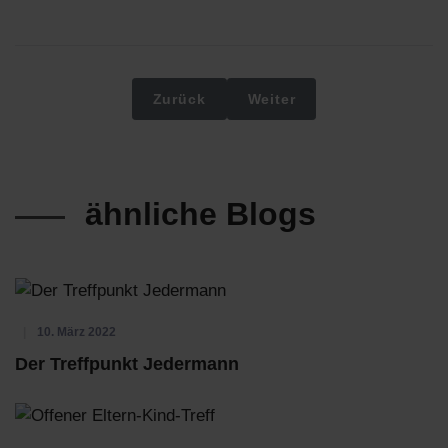
Vorheriger Beitrag: Offener Eltern-Kind
Nächster Beitrag: Wiedere
Zurück
Weiter
ähnliche Blogs
10. März 2022
Der Treffpunkt Jedermann