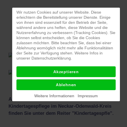
Frau
Joha
Wir nutzen Cookies auf unserer Website. Diese
erleichtern die Bereitstellung unserer Dienste. Einige
Enge
von ihnen sind essenziell für den Betrieb der Seite,
Frau
während andere uns helfen, diese Website und die
Fran
Nutzererfahrung zu verbessern (Tracking Cookies). Sie
können selbst entscheiden, ob Sie die Cookies
Schr
zulassen möchten. Bitte beachten Sie, dass bei einer
Ablehnung womöglich nicht mehr alle Funktionalitäten
der Seite zur Verfügung stehen. Weitere Infos in
0 62 61/ 89 99 28
unserer Datenschutzerklärung.
Akzeptieren
ktp@mgh-mosbach.de
Ablehnen
Weitere Informationen
Impressum
Alle Informationen rund um die
Kindertagespflege im Neckar-Odenwald-Kreis
finden Sie unter dem Reiter "Kindertagespfle".