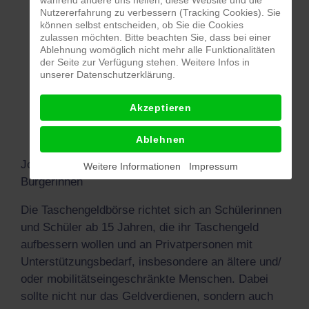
Nutzererfahrung zu verbessern (Tracking Cookies). Sie
können selbst entscheiden, ob Sie die Cookies
zulassen möchten. Bitte beachten Sie, dass bei einer
Anmeldeformular Jobanbieter
Ablehnung womöglich nicht mehr alle Funktionalitäten
der Seite zur Verfügung stehen. Weitere Infos in
unserer Datenschutzerklärung.
Anmeldeformular Jugendliche
Akzeptieren
Merkblatt
Flyer
Ablehnen
Jobs für Jugendliche – Hilfe für Bürger und
Weitere Informationen
Impressum
Bürgerinnen
Die Taschengeldbörse richtet sich an Schülerinnen
und Schüler ab 15 Jahren, die ihr Taschengeld
aufbessern wollen und an Privatpersonen mit
Unterstützungsbedarf, insbesondere an ältere und/
oder mobilitätseingeschränkte Menschen. Dabei
sollte nicht nur das Geldverdienen, sondern auch