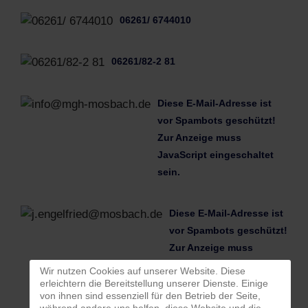
06261/ 6744010
06261/82-2 81
Diese E-Mail-Adresse ist
vor Spambots geschützt!
Zur Anzeige muss
JavaScript eingeschaltet
sein.
Diese E-Mail-Adresse ist
vor Spambots geschützt!
Zur Anzeige muss
JavaScript eingeschaltet
Wir nutzen Cookies auf unserer Website. Diese
sein.
erleichtern die Bereitstellung unserer Dienste. Einige
von ihnen sind essenziell für den Betrieb der Seite,
während andere uns helfen, diese Website und die